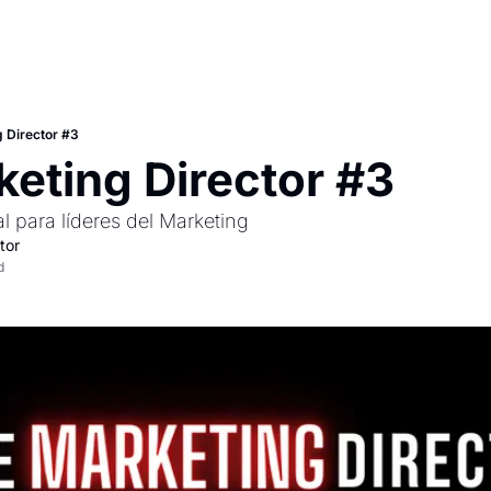
 Director #3
eting Director #3
 para líderes del Marketing
tor
d