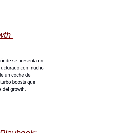
th 
dónde se presenta un 
ructurado con mucho 
e un coche de 
 turbo boosts que 
s del growth.
Playbook: 