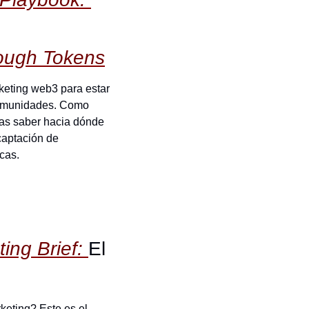
ough Tokens
eting web3 para estar 
comunidades. Como 
as saber hacia dónde 
aptación de 
cas.
ng Brief: 
El 
eting? Este es el 