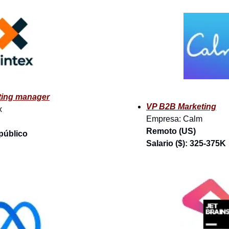
ting manager
VP B2B Marketing
x
Empresa: Calm
Remoto (US)
 público
Salario ($): 325-375K