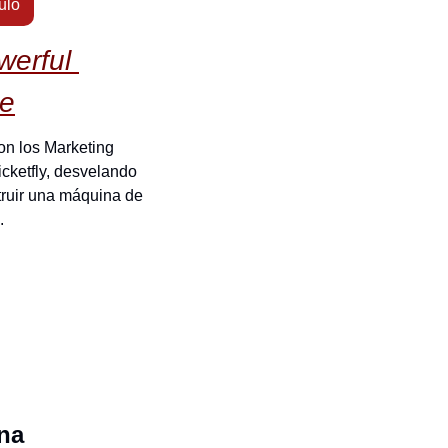
ulo
erful 
ne
on los Marketing 
cketfly, desvelando 
ruir una máquina de 
.
ana